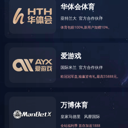
新能源汽车测试
高校科研
射频和微波
其他