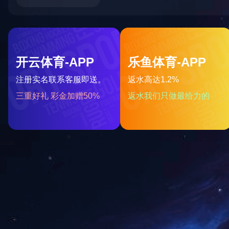
充电桩测试解决方案
新能
充电桩测试解决方案 电动汽车充电桩测
新能源汽车测
了解更多 +