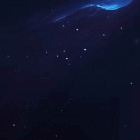
电动汽车牵引逆变器和电机测试
电动汽车充
电动汽车牵引逆变器和电机牵引逆变器和电机
产品介绍电动
是电动汽车动力系统的核心。这些子系统内的
载式或固定式
效率改进直接转化为车
了解更多 +
产品展示
通用电子测试