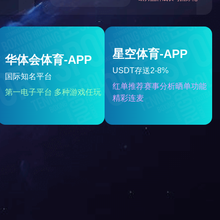
电动车产业环境测试方案
在全球暖化及能源供應限縮的趨勢下，世界各
國政府都將節能減碳列為重點工作；道路交通
運輸用之汽車，其內燃
了解更多 +