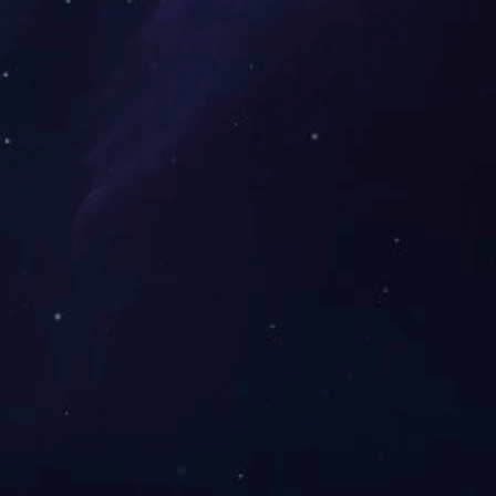
电机OBC&DCDC测试系统
汽车OBC测试系统是一款针对车
充电器和DC/DC变换器的测试系
统平台。测试系
了解更多 +
解决方案
新闻资讯
服务器电源&BBU测
新闻动态