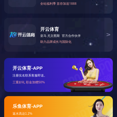
产品详情
主要特点：
兼容于混合式PXI
四象限输出
高精密/量测分辨率 (多重文件位)
低噪声输出
高速量测 (100k s/S)
高输出转换率 (Slew Rate)
可存取之量测记录文件
DIO触发位元
硬件序列引擎-输出可程序化
可编程阻抗输出
浮接&护卫 (Guarding) 输出
16组带宽选择