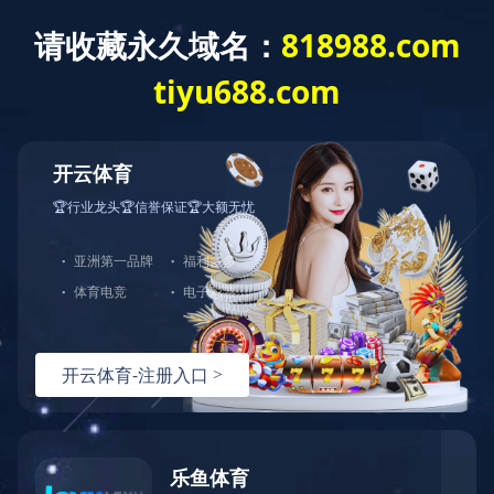
leyu·乐鱼(中国)体育官方网站
您当前的位置：
leyu·乐鱼(中国)体育官方网站
/
半导体测试
设备
/
半导体/IC测试
产品展示
33021 型高压设备电源