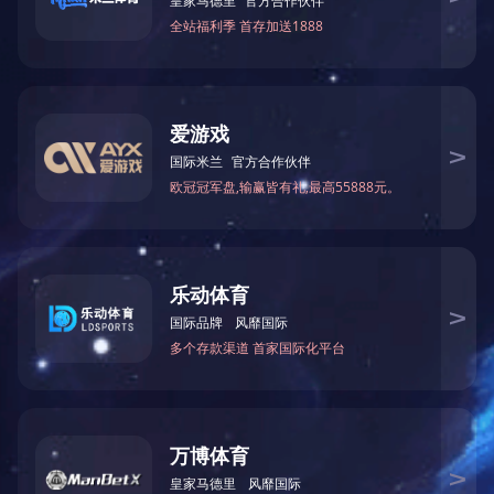
型 号：
33021
名 称：
33021 型高压设备电源
品 牌：
中茂CHROMA
分 类：
半导体测试设备 > 半导体/IC测试
简 述：
基于 Chroma 33021 PXIe 的可编程电源卡是一个集成电源模
块，可在 250mA 电流下提供高达48V 的电压。输出可以组合在
一起，每个卡的输出电流高达 500mA，并且可以跨卡并联，以
满足高电流需求。
申请服务
立即咨询
产品详情