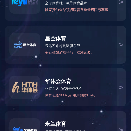
面向工业电子制造、通信及信息技术、教育科研、微电子、新能源、生物
医药、节能环保等行业和领域的客户，提供增值销售、科技租赁、系统集
成、技术服务等一站式综合服务。